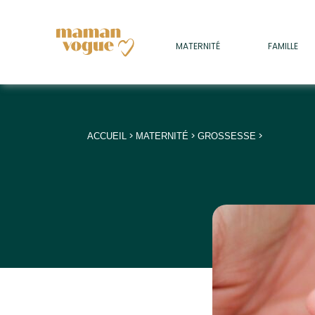
+
MATERNITÉ
FAMILLE
ADULTES
+
• SOMMEIL
+
• MÉDECINE DOUCE
>
>
>
ACCUEIL
MATERNITÉ
GROSSESSE
+
• PSYCHOLOGIE
+