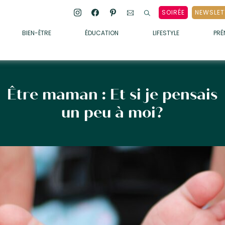
SOIRÉE
NEWSLET
BIEN-ÊTRE
ÉDUCATION
LIFESTYLE
PR
ENFANTS
• ALIMENTATION
• SOMMEIL
Être maman : Et si je pensais
• MÉDECINE DOUCE
un peu à moi?
• PSYCHOLOGIE
• SOINS