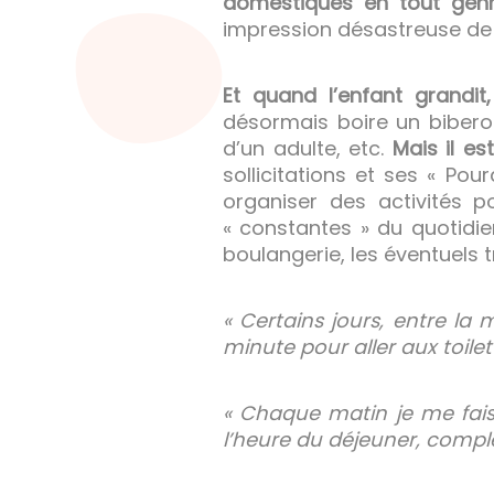
domestiques en tout gen
impression désastreuse de n
Et quand l’enfant grandi
désormais boire un bibero
d’un adulte, etc.
Mais il es
sollicitations et ses « Po
organiser des activités p
« constantes » du quotidien
boulangerie, les éventuels tr
« Certains jours, entre la
minute pour aller aux toil
« Chaque matin je me fais 
l’heure du déjeuner, complè