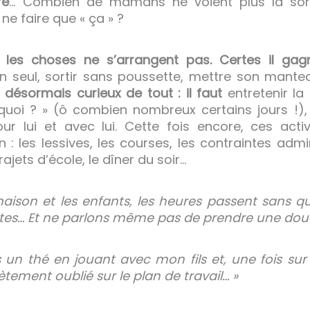
re
… Combien de mamans ne voient plus la sort
e faire que « ça » ?
t, les choses ne s’arrangent pas. Certes il g
n seul, sortir sans poussette, mettre son mantea
t désormais curieux de tout : il faut
entretenir la
urquoi ? » (ô combien nombreux certains jours !)
our lui et avec lui. Cette fois encore, ces acti
 : les lessives, les courses, les contraintes admi
ajets d’école, le dîner du soir…
 maison et les enfants, les heures passent sans qu
ettes… Et ne parlons même pas de prendre une dou
un thé en jouant avec mon fils et, une fois sur d
tement oublié sur le plan de travail… »