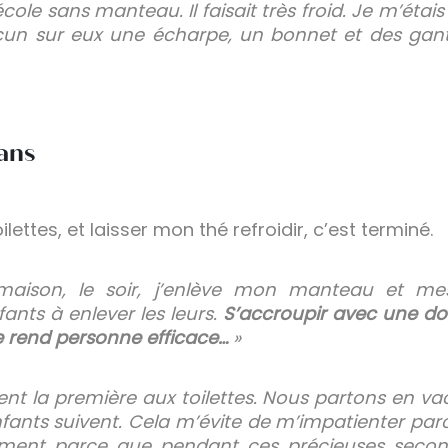
 l’école sans manteau. Il faisait très froid. Je m’ét
cun sur eux une écharpe, un bonnet et des gant
ans
lettes, et laisser mon thé refroidir, c’est terminé.
maison, le soir, j’enlève mon manteau et mes
ants à enlever les leurs.
S’accroupir avec une d
ne rend personne efficace…
»
nt la première aux toilettes. Nous partons en v
 enfants suivent. Cela m’évite de m’impatienter par
ement parce que pendant ces précieuses secondes