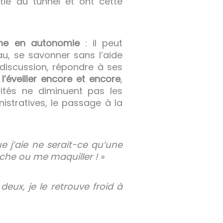
ie du tunnel et ont cette
agne en autonomie
: il peut
u, se savonner sans l’aide
 discussion, répondre à ses
,
l’éveiller encore et encore
,
vités ne diminuent pas les
nistratives, le passage à la
e j’aie ne serait-ce qu’une
che ou me maquiller ! »
eux, je le retrouve froid à