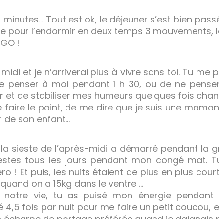
 minutes… Tout est ok, le déjeuner s’est bien pass
 pour l’endormir en deux temps 3 mouvements, le
, GO !
-midi et je n’arriverai plus à vivre sans toi. Tu me
penser à moi pendant 1 h 30, ou de ne penser
r et de stabiliser mes humeurs quelques fois cha
de faire le point, de me dire que je suis une maman
r de son enfant…
la sieste de l’après-midi a démarré pendant la gro
siestes tous les jours pendant mon congé mat. 
éro ! Et puis, les nuits étaient de plus en plus cou
 quand on a 15kg dans le ventre …
s notre vie, tu as puisé mon énergie pendant l
llé 4,5 fois par nuit pour me faire un petit coucou, 
 écharpe de portage préférée quand je daignais p