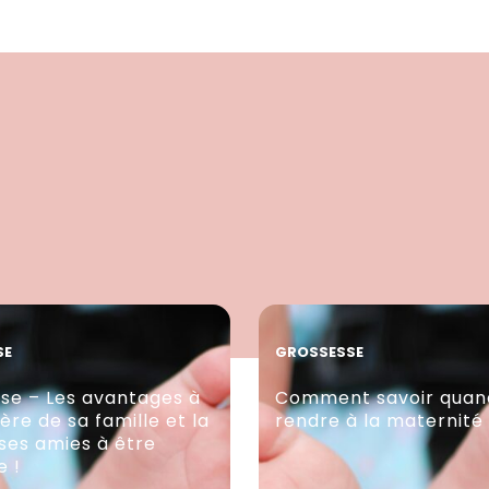
SE
GROSSESSE
se – Les avantages à
Comment savoir qua
1ère de sa famille et la
rendre à la maternité
 ses amies à être
e !