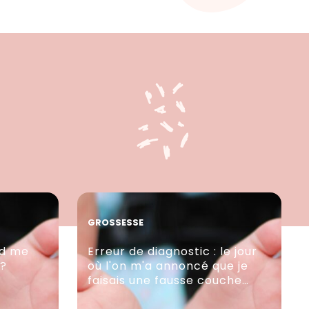
GROSSESSE
nd me
Erreur de diagnostic : le jour
 ?
où l'on m'a annoncé que je
faisais une fausse couche…