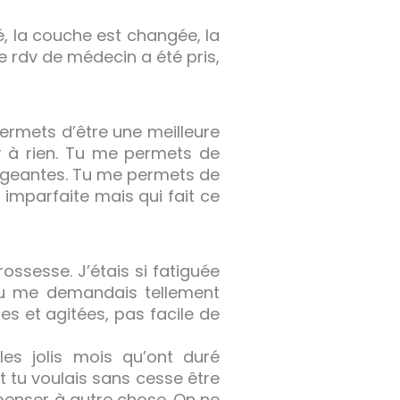
é, la couche est changée, la
 rdv de médecin a été pris,
 permets d’être une meilleure
 à rien. Tu me permets de
ngeantes. Tu me permets de
 imparfaite mais qui fait ce
ssesse. J’étais si fatiguée
Tu me demandais tellement
rtes et agitées, pas facile de
es jolis mois qu’ont duré
et tu voulais sans cesse être
enser à autre chose. On ne