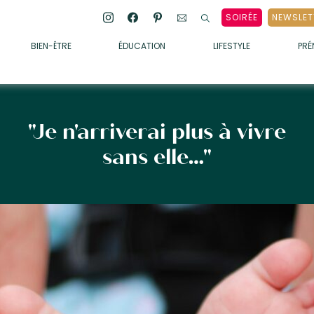
SOIRÉE
NEWSLET
BIEN-ÊTRE
ÉDUCATION
LIFESTYLE
PR
ENFANTS
• ALIMENTATION
• SOMMEIL
"Je n'arriverai plus à vivre
• MÉDECINE DOUCE
sans elle…"
• PSYCHOLOGIE
• SOINS