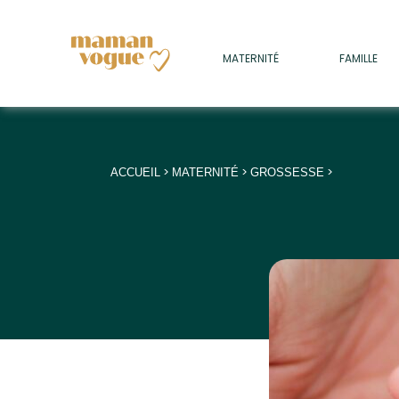
+
MATERNITÉ
FAMILLE
ADULTES
+
• SOMMEIL
+
• MÉDECINE DOUCE
>
>
>
ACCUEIL
MATERNITÉ
GROSSESSE
+
• PSYCHOLOGIE
+