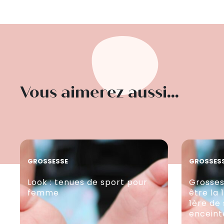
Vous aimerez aussi...
GROSSESSE
GROSSES
Look : tenues de sport pour
Grosses
femme
être la 
1ère de
enceint