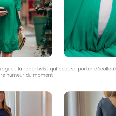
gue : la robe-twist qui peut se porter décolleté
otre humeur du moment !