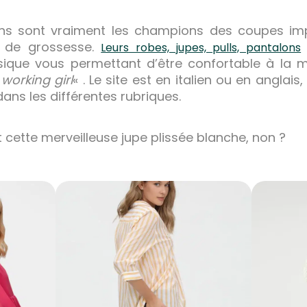
liens sont vraiment les champions des coupes im
s de grossesse.
Leurs robes, jupes, pulls, pantalons
sique vous permettant d’être confortable à la m
«
working girl
« . Le site est en italien ou en anglais
 dans les différentes rubriques.
 cette merveilleuse jupe plissée blanche, non ?