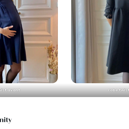
wist avant
robe twist
nity