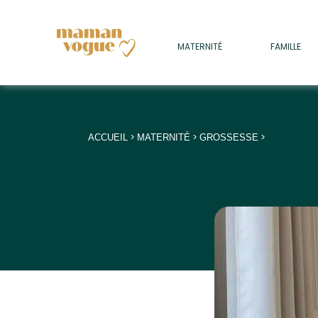
+
MATERNITÉ
FAMILLE
ADULTES
+
• SOMMEIL
+
• MÉDECINE DOUCE
>
>
>
ACCUEIL
MATERNITÉ
GROSSESSE
+
• PSYCHOLOGIE
+