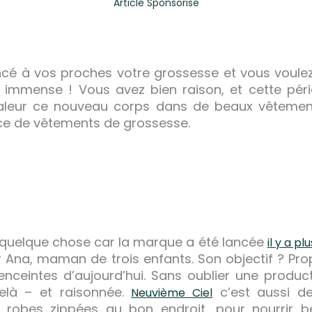
Article Sponsorisé
ncé à vos proches votre grossesse et vous voul
ie immense ! Vous avez bien raison, et cette pér
aleur ce nouveau corps dans de beaux vêtements
e de vêtements de grossesse.
 quelque chose car la marque a été lancée
il y a p
ar Ana, maman de trois enfants. Son objectif ? Pr
ceintes d’aujourd’hui. Sans oublier une product
elà – et raisonnée.
c’est aussi de
Neuvième Ciel
robes zippées au bon endroit, pour nourrir b