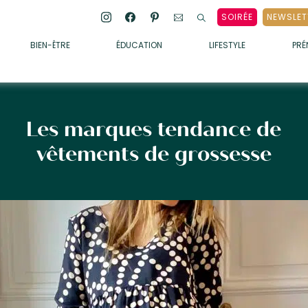
SOIRÉE
NEWSLET
BIEN-ÊTRE
ÉDUCATION
LIFESTYLE
PR
ENFANTS
• ALIMENTATION
• SOMMEIL
Les marques tendance de
• MÉDECINE DOUCE
vêtements de grossesse
• PSYCHOLOGIE
• SOINS