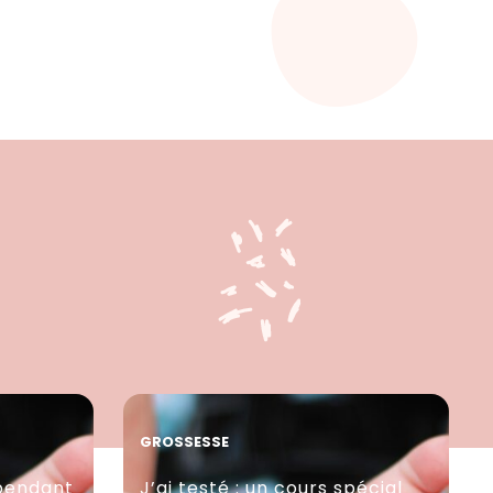
GROSSESSE
pendant
J’ai testé : un cours spécial