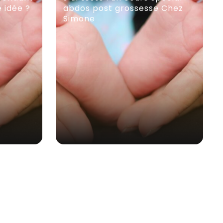
e idée ?
abdos post grossesse Chez
Simone