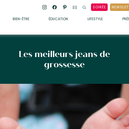
SOIRÉE
NEWSLET
BIEN-ÊTRE
ÉDUCATION
LIFESTYLE
PR
ENFANTS
• ALIMENTATION
• SOMMEIL
Les meilleurs jeans de
• MÉDECINE DOUCE
grossesse
• PSYCHOLOGIE
• SOINS