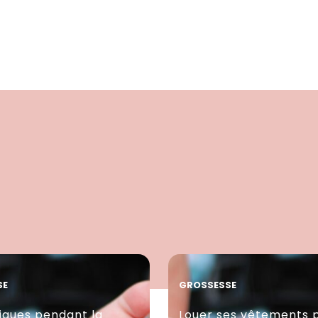
SE
GROSSESSE
ques pendant la
Louer ses vêtements 