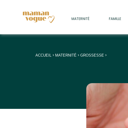
+
MATERNITÉ
FAMILLE
ADULTES
+
• SOMMEIL
+
• MÉDECINE DOUCE
>
>
>
ACCUEIL
MATERNITÉ
GROSSESSE
+
• PSYCHOLOGIE
+