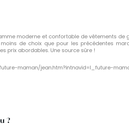
mme moderne et confortable de vêtements de gr
u moins de choix que pour les précédentes mar
es prix abordables. Une source sûre !
r/future-maman/jean.htm?intnavid=l_future-mam
lu ?