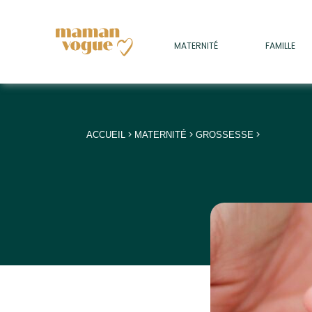
+
MATERNITÉ
FAMILLE
ADULTES
+
• SOMMEIL
+
• MÉDECINE DOUCE
>
>
>
ACCUEIL
MATERNITÉ
GROSSESSE
+
• PSYCHOLOGIE
+