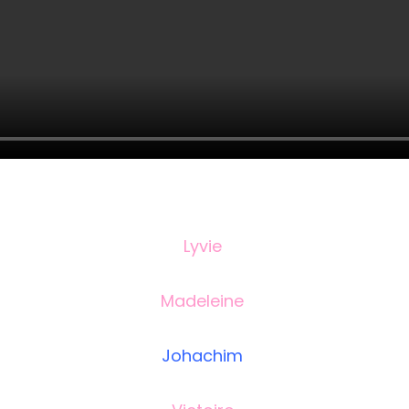
Lyvie
Madeleine
Johachim