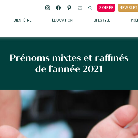
SOIRÉE
NEWSLET
BIEN-ÊTRE
ÉDUCATION
LIFESTYLE
PR
ENFANTS
• ALIMENTATION
• SOMMEIL
Prénoms mixtes et raffinés
• MÉDECINE DOUCE
de l'année 2021
• PSYCHOLOGIE
• SOINS