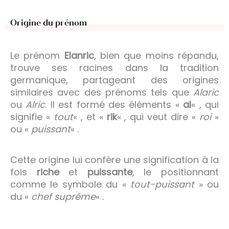
Origine du prénom
Le prénom
Elanric
, bien que moins répandu,
trouve ses racines dans la tradition
germanique, partageant des origines
similaires avec des prénoms tels que
Alaric
ou
Alric
. Il est formé des éléments «
al
« , qui
signifie «
tout
« , et «
rik
« , qui veut dire «
roi
»
ou «
puissant
« .
Cette origine lui confère une signification à la
fois
riche
et
puissante
, le positionnant
comme le symbole du «
tout-puissant
» ou
du «
chef suprême
« .