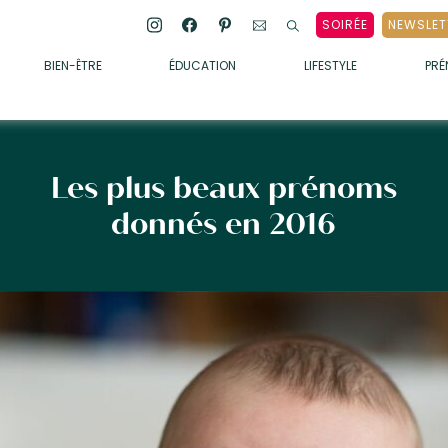
SOIRÉE
NEWSLET
BIEN-ÊTRE
ÉDUCATION
LIFESTYLE
PR
ENFANTS
• ALIMENTATION
• SOMMEIL
Les plus beaux prénoms
• MÉDECINE DOUCE
donnés en 2016
• PSYCHOLOGIE
• SOINS