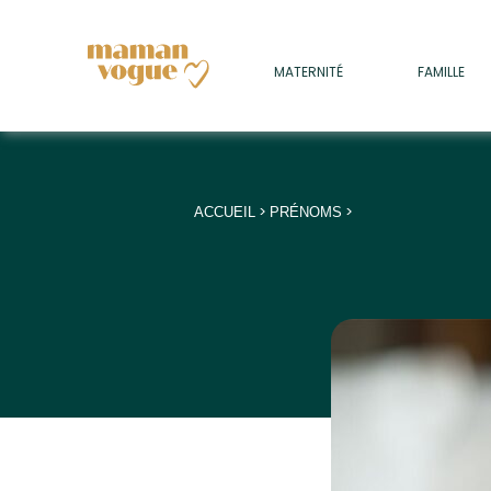
+
MATERNITÉ
FAMILLE
ADULTES
+
• SOMMEIL
+
• MÉDECINE DOUCE
>
>
ACCUEIL
PRÉNOMS
+
• PSYCHOLOGIE
+