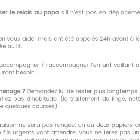
ser le relais au papa
s’il n’est pas en déplacemen
ien vous aider mais ont été appelés 24h avant à l
e au lit.
accompagner / raccompagner l’enfant vaillant à 
uront besoin.
ménage ?
Demandez lui de rester plus longtemps o
iez pas d’habitude. (le traitement du linge, nett
e quelques courses).
maison ne sera pas rangée, un ou deux papiers de
e fils urgents vont attendre, vous ne ferez pas 
s encore vaillants n’iront pas au parc après l’éc