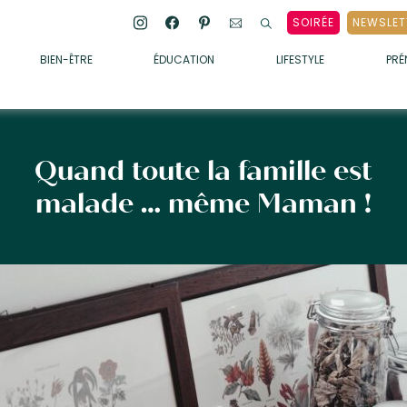
SOIRÉE
NEWSLET
BIEN-ÊTRE
ÉDUCATION
LIFESTYLE
PR
ENFANTS
• ALIMENTATION
• SOMMEIL
Quand toute la famille est
• MÉDECINE DOUCE
malade … même Maman !
• PSYCHOLOGIE
• SOINS