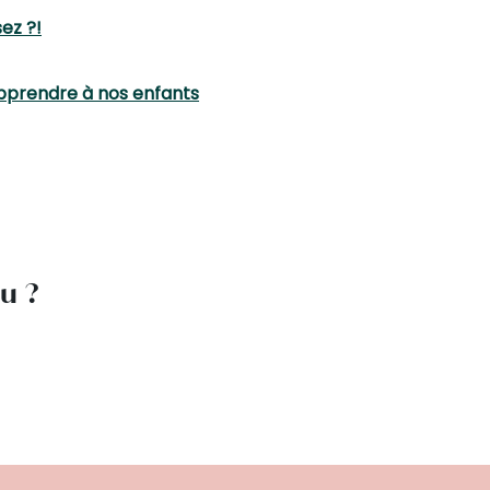
ez ?!
apprendre à nos enfants
lu ?