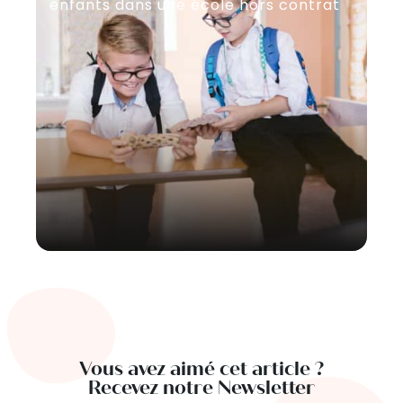
enfants dans une école hors contrat
bu
?
Vous avez aimé cet article ?
Recevez notre Newsletter