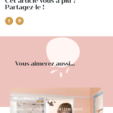
Cet article vous a plu ?
Partagez-le !
Vous aimerez aussi...
ADOLESCENCE
AD
Elles ont choisi de mettre leurs
Au