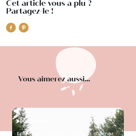
Cet article vous a plu ?
Partagez-le !
Vous aimerez aussi...
ADOLESCENCE
AD
Entrée au collège : 8 raisons d’aimer
Co