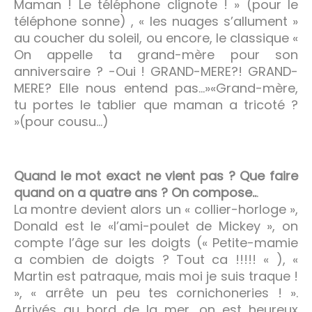
Maman ! Le téléphone clignote ! » (pour le
téléphone sonne) , « les nuages s’allument »
au coucher du soleil, ou encore, le classique «
On appelle ta grand-mère pour son
anniversaire ? -Oui ! GRAND-MERE?! GRAND-
MERE? Elle nous entend pas…»«Grand-mère,
tu portes le tablier que maman a tricoté ?
»(pour cousu…)
Quand le mot exact ne vient pas ? Que faire
quand on a quatre ans ? On compose..
.
La montre devient alors un « collier-horloge »,
Donald est le «l’ami-poulet de Mickey », on
compte l’âge sur les doigts (« Petite-mamie
a combien de doigts ? Tout ca !!!!! « ), «
Martin est patraque, mais moi je suis traque !
», « arrête un peu tes cornichoneries ! ».
Arrivés au bord de la mer, on est heureux