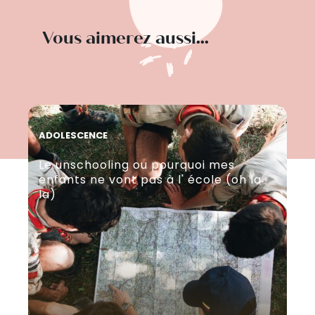
Vous aimerez aussi...
ADOLESCENCE
AD
Le unschooling ou pourquoi mes
El
enfants ne vont pas à l' école (oh la
en
la)