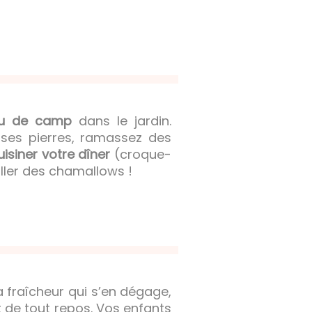
eu de camp
dans le jardin.
sses pierres, ramassez des
uisiner votre dîner
(croque-
ller des chamallows !
a fraîcheur qui s’en dégage,
nt de tout repos. Vos enfants