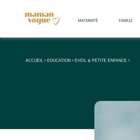
+
MATERNITÉ
FAMILLE
ADULTES
+
• SOMMEIL
+
• MÉDECINE DOUCE
>
>
>
ACCUEIL
EDUCATION
EVEIL & PETITE ENFANCE
+
• PSYCHOLOGIE
+