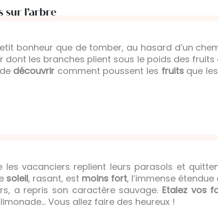
s sur l’arbre
 petit bonheur que de tomber, au hasard d’un chemi
er dont les branches plient sous le poids des frui
 de
découvrir
comment poussent les
fruits
que les
 les vacanciers replient leurs parasols et quitten
Le
soleil
, rasant, est
moins fort
, l’immense étendue d
rs, a repris son caractère sauvage.
Etalez vos f
 limonade… Vous allez faire des heureux !