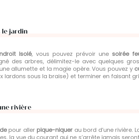
 le jardin
ndroit isolé
, vous pouvez prévoir une
soirée f
gné des arbres, délimitez-le avec quelques gro
une allumette et la magie opère. Vous pouvez y
c
lardons sous la braise) et terminer en faisant gri
ne rivière
ude
pour aller
pique-niquer
au bord d’une rivière. L
erres, la vue du courant qui ne s’arrête jamais sero