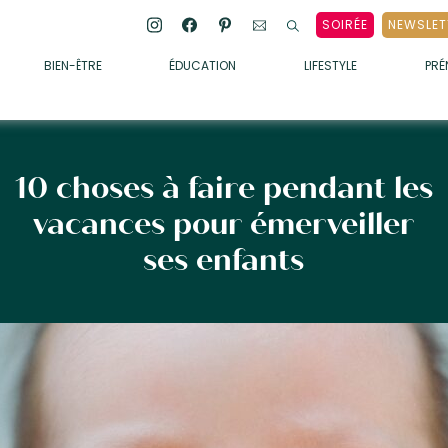
SOIRÉE
NEWSLET
BIEN-ÊTRE
ÉDUCATION
LIFESTYLE
PR
ENFANTS
• ALIMENTATION
• SOMMEIL
10 choses à faire pendant les
• MÉDECINE DOUCE
vacances pour émerveiller
• PSYCHOLOGIE
ses enfants
• SOINS