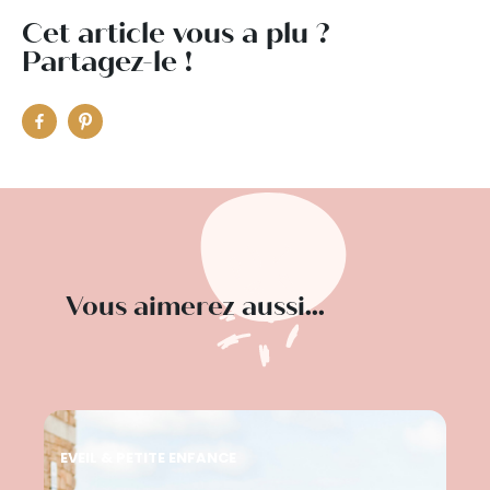
Cet article vous a plu ?
Partagez-le !
Vous aimerez aussi...
EVEIL & PETITE ENFANCE
EVE