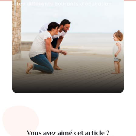
Les différents courants d’éducation
Re
l’
Vous avez aimé cet article ?