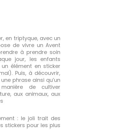
er, en triptyque, avec un
pose de vivre un Avent
prendre à prendre soin
aque jour, les enfants
r un élément en sticker
al). Puis, à découvrir,
, une phrase ainsi qu’un
 manière de cultiver
ature, aux animaux, aux
es
ment : le joli trait des
es stickers pour les plus