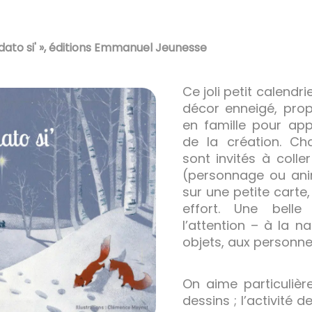
dato si' », éditions Emmanuel Jeunesse
Ce joli petit calendri
décor enneigé, pro
en famille pour ap
de la création. Ch
sont invités à colle
(personnage ou anim
sur une petite carte
effort. Une belle
l’attention – à la n
objets, aux personn
On aime particulière
dessins ; l’activité d