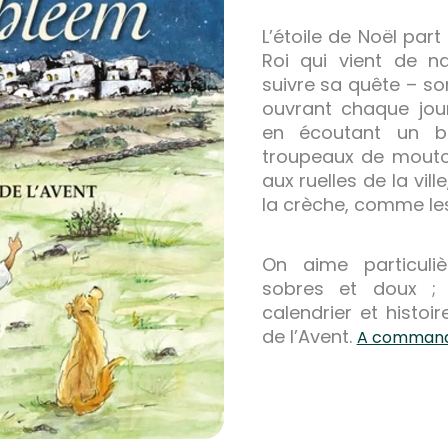
L’étoile de Noël part
Roi qui vient de na
suivre sa quête – s
ouvrant chaque jou
en écoutant un bo
troupeaux de mout
aux ruelles de la vill
la crèche, comme les
On aime particuli
sobres et doux ; 
calendrier et histoi
de l’Avent.
A commande