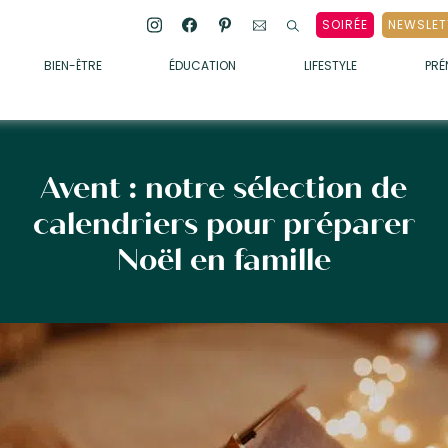
SOIRÉE
NEWSLET
BIEN-ÊTRE
ÉDUCATION
LIFESTYLE
PR
ENFANTS
• ALIMENTATION
• SOMMEIL
Avent : notre sélection de
• MÉDECINE DOUCE
calendriers pour préparer
• PSYCHOLOGIE
Noël en famille
• SOINS