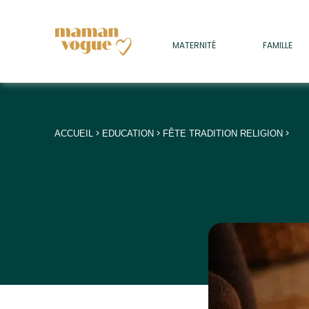
+
MATERNITÉ
FAMILLE
ADULTES
+
• SOMMEIL
+
• MÉDECINE DOUCE
>
>
>
ACCUEIL
EDUCATION
FÊTE TRADITION RELIGION
+
• PSYCHOLOGIE
+