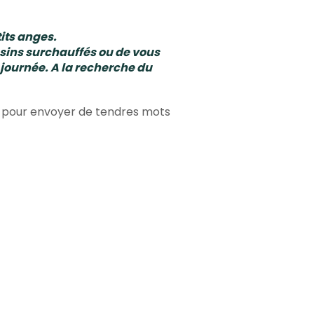
tits anges.
asins surchauffés ou de vous
 journée. A la recherche du
out pour envoyer de tendres mots