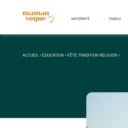
+
MATERNITÉ
FAMILLE
ADULTES
+
• SOMMEIL
+
• MÉDECINE DOUCE
>
>
>
ACCUEIL
EDUCATION
FÊTE TRADITION RELIGION
+
• PSYCHOLOGIE
+