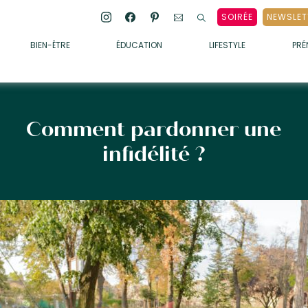
SOIRÉE
NEWSLET
BIEN-ÊTRE
ÉDUCATION
LIFESTYLE
PR
ENFANTS
• ALIMENTATION
• SOMMEIL
Comment pardonner une
• MÉDECINE DOUCE
infidélité ?
• PSYCHOLOGIE
• SOINS