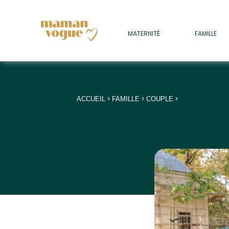
+
MATERNITÉ
FAMILLE
ADULTES
+
• SOMMEIL
+
• MÉDECINE DOUCE
>
>
>
ACCUEIL
FAMILLE
COUPLE
+
• PSYCHOLOGIE
+