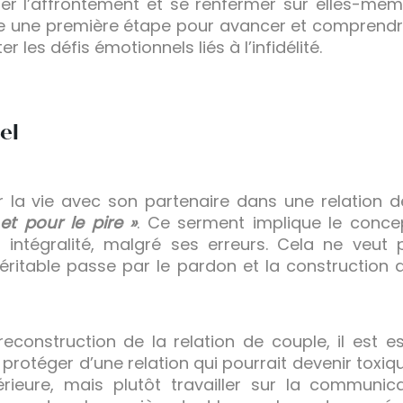
ter l’affrontement et se renfermer sur elles-mê
tre une première étape pour avancer et comprend
 les défis émotionnels liés à l’infidélité.
el
r la vie avec son partenaire dans une relation 
et pour le pire »
. Ce serment implique le concep
 intégralité, malgré ses erreurs. Cela ne veut p
itable passe par le pardon et la construction d
onstruction de la relation de couple, il est ess
e protéger d’une relation qui pourrait devenir toxiq
térieure, mais plutôt travailler sur la communi