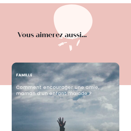
Vous aimerez aussi...
FAMILLE
FAM
Comment encourager une amie,
Fr
maman d’un enfant malade ?
: 