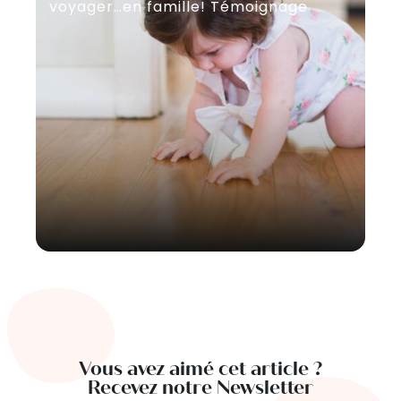
voyager…en famille! Témoignage
po
Vous avez aimé cet article ?
Recevez notre Newsletter