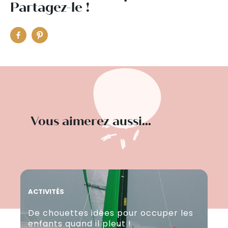
Partagez-le !
Vous aimerez aussi...
ACTIVITÉS
ACT
De chouettes idées pour occuper les
Cu
enfants quand il pleut !
bo