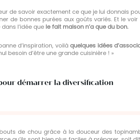
ur de savoir exactement ce que je lui donnais pour 
isiner de bonnes purées aux goûts variés. Et le voi
e dans l’idée que
le fait maison n’a que du bon.
panne d’inspiration, voilà
quelques idées d’associ
nul besoin d’être une grande cuisinière ! »
pour démarrer la diversification
bouts de chou grâce à la douceur des topinamb
arce qu’ils sont bien plus faciles à préparer, soit d