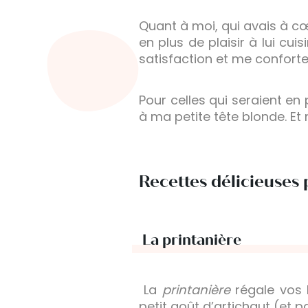
Quant à moi, qui avais à cœ
en plus de plaisir à lui cu
satisfaction et me confort
Pour celles qui seraient en 
à ma petite tête blonde. Et 
Recettes délicieuses 
La printanière
La
printanière
régale vos 
petit goût d’artichaut (et p