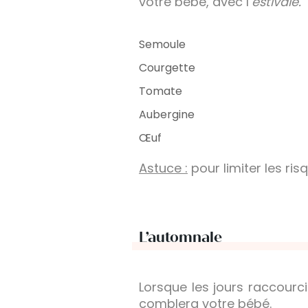
votre bébé, avec l’
estivale.
Semoule
Courgette
Tomate
Aubergine
Œuf
Astuce :
pour limiter les ris
L’automnale
Lorsque les jours raccourci
comblera votre bébé.