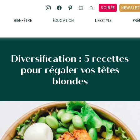
SOIRÉE
NEWSLET
BIEN-ÊTRE
ÉDUCATION
LIFESTYLE
PR
ENFANTS
• ALIMENTATION
• SOMMEIL
Diversification : 5 recettes
• MÉDECINE DOUCE
pour régaler vos têtes
• PSYCHOLOGIE
blondes
• SOINS