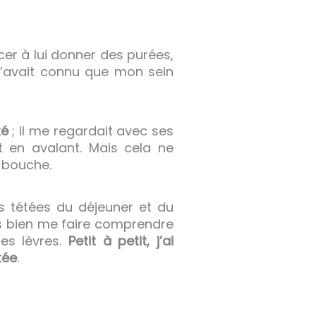
 à lui donner des purées,
n’avait connu que mon sein
té
; il me regardait avec ses
t en avalant. Mais cela ne
a bouche.
s tétées du déjeuner et du
rès bien me faire comprendre
tes lèvres.
Petit à petit, j’ai
tée
.