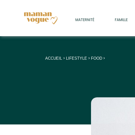
+
MATERNITÉ
FAMILLE
ADULTES
+
• SOMMEIL
+
• MÉDECINE DOUCE
>
>
>
ACCUEIL
LIFESTYLE
FOOD
+
• PSYCHOLOGIE
+