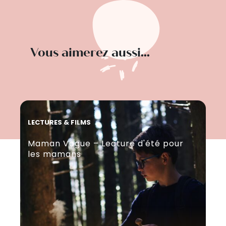
Vous aimerez aussi...
LECTURES & FILMS
LEC
Maman Vogue – Lecture d'été pour
Ma
les mamans
de