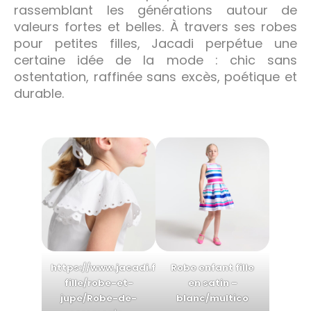
rassemblant les générations autour de
valeurs fortes et belles. À travers ses robes
pour petites filles, Jacadi perpétue une
certaine idée de la mode : chic sans
ostentation, raffinée sans excès, poétique et
durable.
https://www.jacadi.fr/enfant/enfant-
Robe enfant fille
fille/robe-et-
en satin –
jupe/Robe-de-
blanc/multico