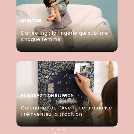
LIFESTYLE
Darjeeling : la lingerie qui sublime
chaque femme
FÊTE TRADITION RELIGION
Calendrier de l’Avent personnalisé
: réinventez la tradition