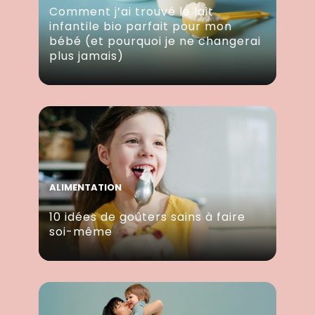
Comment j’ai trouvé le lait
infantile bio parfait pour mon
bébé (et pourquoi je ne changerai
plus jamais)
ALIMENTATION
10 idées de goûters sains à faire
soi-même