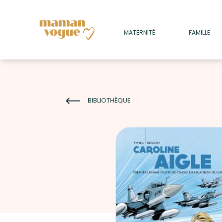
+
MATERNITÉ
FAMILLE
ADULTES
+
• SOMMEIL
+
• MÉDECINE DOUCE
BIBLIOTHÈQUE
+
• PSYCHOLOGIE
+