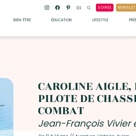
SOIRÉE
NEWSLET
BIEN-ÊTRE
ÉDUCATION
LIFESTYLE
PR
ENFANTS
• ALIMENTATION
• SOMMEIL
• MÉDECINE DOUCE
• PSYCHOLOGIE
CAROLINE AIGLE,
• SOINS
PILOTE DE CHASS
COMBAT
Jean-François Vivier 