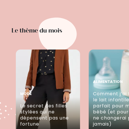
Le thème du mois
ALIMENTATION
Comment j’ai 
MODE
le lait infantil
Le secret des filles
parfait pour 
stylées qui ne
bébé (et pour
dépensent pas une
ne changerai 
fortune
jamais)