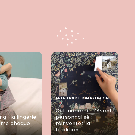
FÊTE TRADITION RELIGION
Calendrier de l’Avent
ng : la lingerie
personnalisé :
lime chaque
réinventez la
tradition