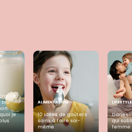
trouvé
e bio
ALIMENTATION
LIFESTYLE
mon
quoi je
10 idées de goûters
Darjeeli
plus
sains à faire soi-
qui sub
même
femme