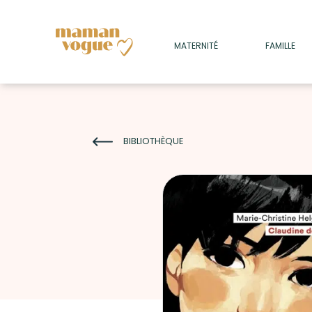
+
MATERNITÉ
FAMILLE
ADULTES
+
• SOMMEIL
+
• MÉDECINE DOUCE
BIBLIOTHÈQUE
+
• PSYCHOLOGIE
+