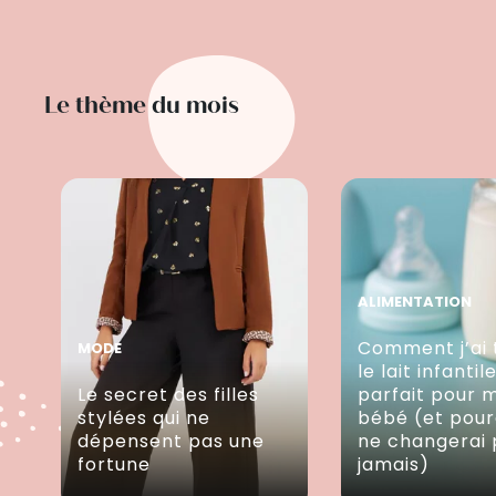
Le thème du mois
ALIMENTATION
Comment j’ai 
MODE
le lait infantil
Le secret des filles
parfait pour 
stylées qui ne
bébé (et pour
dépensent pas une
ne changerai 
fortune
jamais)