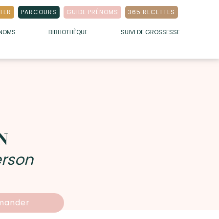
TER
PARCOURS
GUIDE PRÉNOMS
365 RECETTES
ÉNOMS
BIBLIOTHÈQUE
SUIVI DE GROSSESSE
N
erson
ander