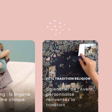
FÊTE TRADITION RELIGION
Calendrier de l’Avent
ng : la lingerie
personnalisé :
lime chaque
réinventez la
tradition