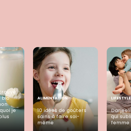
trouvé
e bio
ALIMENTATION
LIFESTYLE
mon
quoi je
10 idées de goûters
Darjeeli
plus
sains à faire soi-
qui sub
même
femme