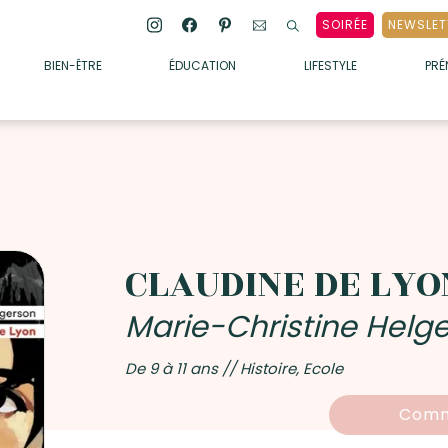
SOIRÉE
NEWSLET
BIEN-ÊTRE
ÉDUCATION
LIFESTYLE
PR
ENFANTS
• ALIMENTATION
• SOMMEIL
• MÉDECINE DOUCE
• PSYCHOLOGIE
CLAUDINE DE LYO
• SOINS
Marie-Christine Helg
De 9 à 11 ans // Histoire, Ecole
Comm