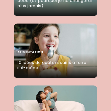
bébé (et pourquoi je ne changerai
plus jamais)
ALIMENTATION
10 idées de goûters sains à faire
soi-même