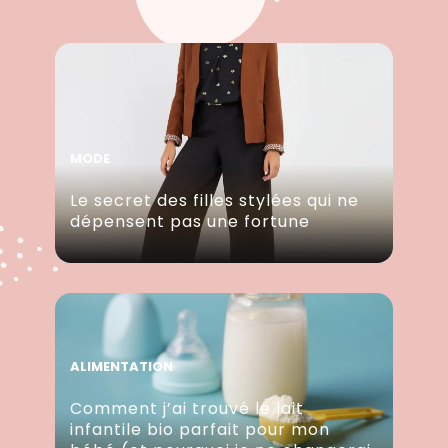
MODE
Le secret des filles stylées qui ne
dépensent pas une fortune
ALIMENTATION
Comment j’ai trouvé le lait
infantile bio parfait pour mon