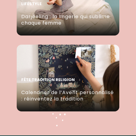
LIFESTYLE
Darjeeling : la lingerie qui sublime
chaque femme
FÊTE TRADITION RELIGION
Calendrier de l’Avent personnalisé
: réinventez la tradition