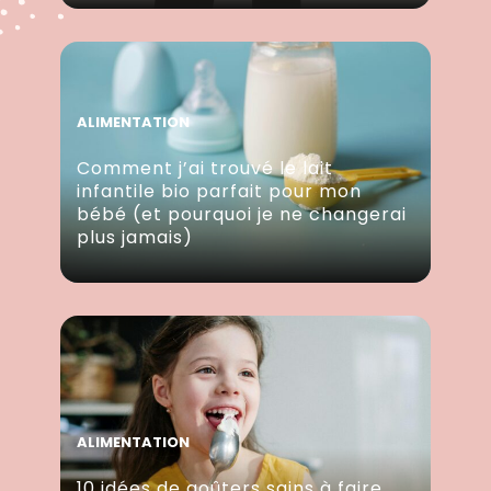
ALIMENTATION
Comment j’ai trouvé le lait
infantile bio parfait pour mon
bébé (et pourquoi je ne changerai
plus jamais)
ALIMENTATION
10 idées de goûters sains à faire