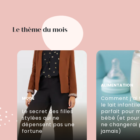
Le thème du mois
ALIMENTATION
Comment j’ai 
MODE
le lait infantil
Le secret des filles
parfait pour 
stylées qui ne
bébé (et pour
dépensent pas une
ne changerai 
fortune
jamais)