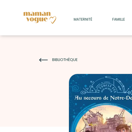
+
MATERNITÉ
FAMILLE
ADULTES
+
• SOMMEIL
+
• MÉDECINE DOUCE
BIBLIOTHÈQUE
+
• PSYCHOLOGIE
+