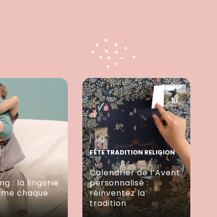
FÊTE TRADITION RELIGION
Calendrier de l’Avent
ng : la lingerie
personnalisé :
lime chaque
réinventez la
tradition