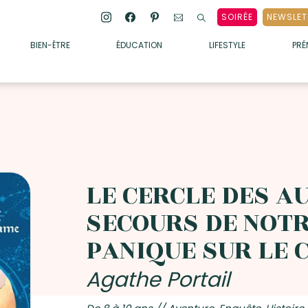
SOIRÉE
NEWSLET
BIEN-ÊTRE
ÉDUCATION
LIFESTYLE
PR
ENFANTS
• ALIMENTATION
• SOMMEIL
• MÉDECINE DOUCE
• PSYCHOLOGIE
LE CERCLE DES A
• SOINS
SECOURS DE NOTRE
PANIQUE SUR LE 
Agathe Portail