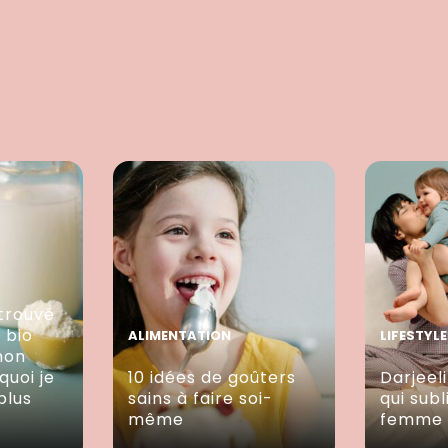
trouvé
e bio
ALIMENTATION
LIFESTYLE
mon
quoi je
10 idées de goûters
Darjeeli
plus
sains à faire soi-
qui sub
même
femme