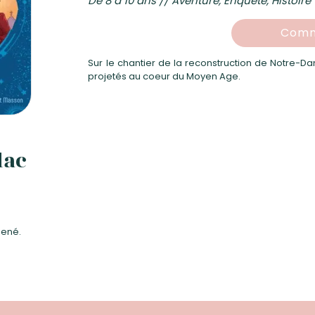
De 8 à 10 ans // Aventure, Enquête, Histoire
Comm
Sur le chantier de la reconstruction de Notre-D
projetés au coeur du Moyen Age.
dac
mené.