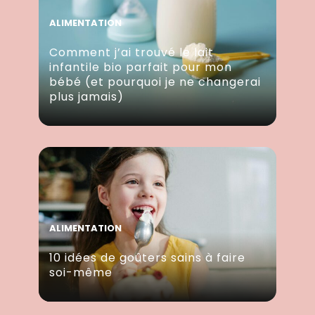
ALIMENTATION
Comment j’ai trouvé le lait
infantile bio parfait pour mon
bébé (et pourquoi je ne changerai
plus jamais)
ALIMENTATION
10 idées de goûters sains à faire
soi-même