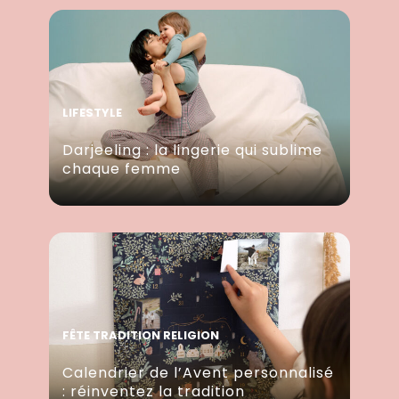
LIFESTYLE
Darjeeling : la lingerie qui sublime
chaque femme
FÊTE TRADITION RELIGION
Calendrier de l’Avent personnalisé
: réinventez la tradition