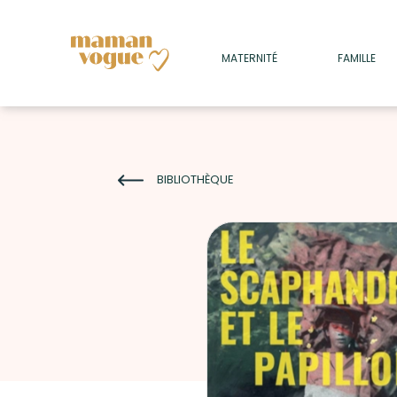
+
MATERNITÉ
FAMILLE
ADULTES
+
• SOMMEIL
+
• MÉDECINE DOUCE
BIBLIOTHÈQUE
+
• PSYCHOLOGIE
+