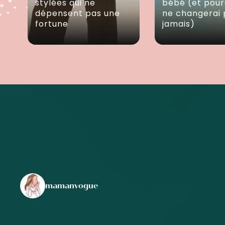
stylées qui ne
bébé (et pour
dépensent pas une
ne changerai 
fortune
jamais)
mamanvogue