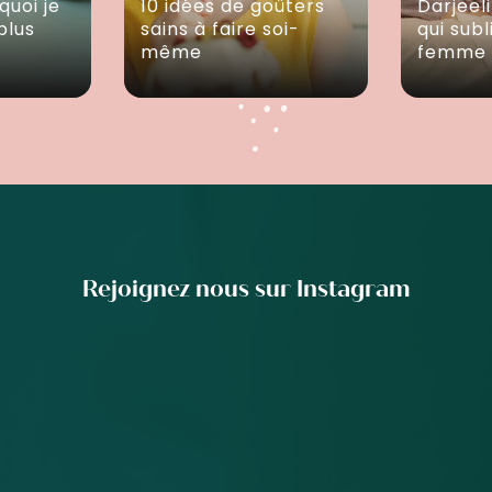
quoi je
10 idées de goûters
Darjeeli
plus
sains à faire soi-
qui sub
même
femme
Rejoignez nous sur Instagram