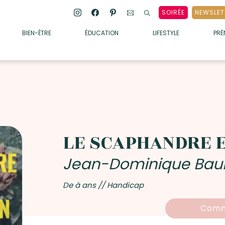
SOIRÉE
NEWSLET
BIEN-ÊTRE
ÉDUCATION
LIFESTYLE
PR
ENFANTS
• ALIMENTATION
• SOMMEIL
• MÉDECINE DOUCE
• PSYCHOLOGIE
LE SCAPHANDRE E
• SOINS
Jean-Dominique Bau
De à ans // Handicap
Comm