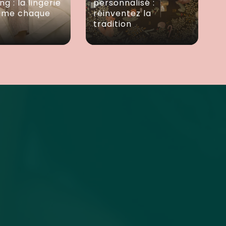
ng : la lingerie
personnalisé :
lime chaque
réinventez la
tradition