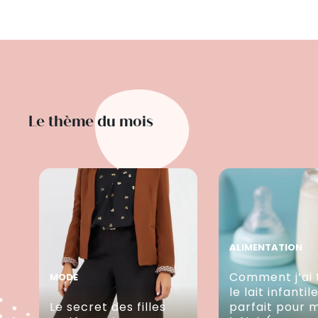
Le thème du mois
ALIMENTATION
Comment j’ai 
MODE
le lait infantil
Le secret des filles
parfait pour 