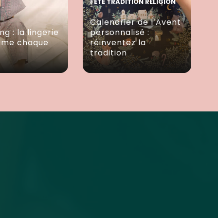
FÊTE TRADITION RELIGION
Calendrier de l’Avent
ng : la lingerie
personnalisé :
lime chaque
réinventez la
tradition