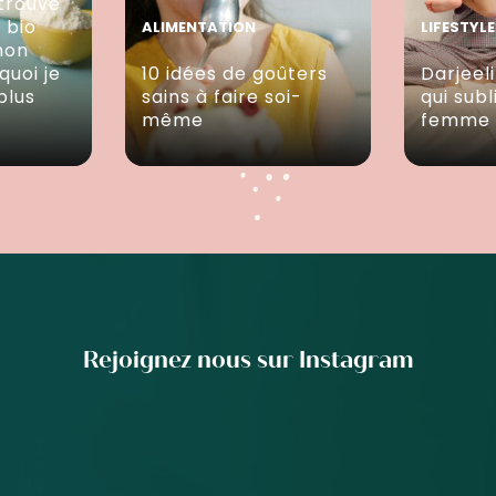
trouvé
e bio
ALIMENTATION
LIFESTYLE
mon
quoi je
10 idées de goûters
Darjeeli
plus
sains à faire soi-
qui sub
même
femme
Rejoignez nous sur Instagram