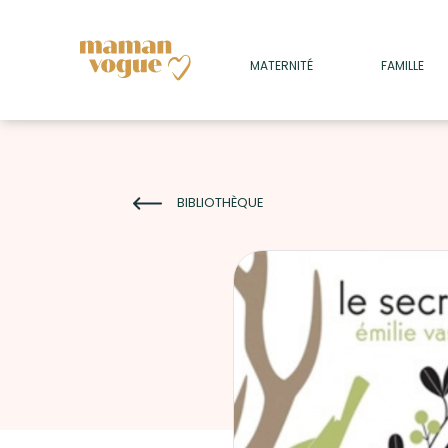
+
MATERNITÉ
FAMILLE
ADULTES
+
• SOMMEIL
+
• MÉDECINE DOUCE
BIBLIOTHÈQUE
+
• PSYCHOLOGIE
+