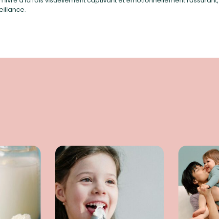
n livre à la fois visuellement captivant et émotionnellement rassurant, 
eillance.