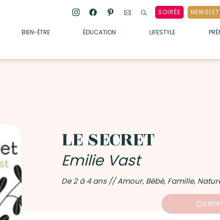
SOIRÉE
NEWSLET
BIEN-ÊTRE
ÉDUCATION
LIFESTYLE
PR
ENFANTS
• ALIMENTATION
• SOMMEIL
• MÉDECINE DOUCE
• PSYCHOLOGIE
LE SECRET
• SOINS
Emilie Vast
De 2 à 4 ans // Amour, Bébé, Famille, Natur
Comm