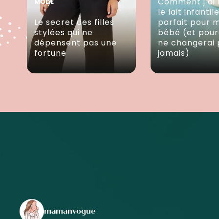
Comment j’ai 
MODE
le lait infantil
Le secret des filles
parfait pour 
stylées qui ne
bébé (et pour
dépensent pas une
ne changerai 
fortune
jamais)
mamanvogue