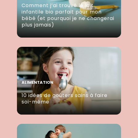
Comment j’ai trouvé le lait
infantile bio parfait pour mon
bébé (et pourquoi je ne changerai
plus jamais)
ALIMENTATION
10 idées de goûters sains à faire
soi-même