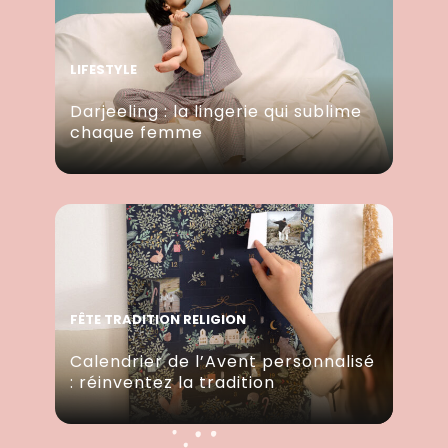
LIFESTYLE
Darjeeling : la lingerie qui sublime
chaque femme
FÊTE TRADITION RELIGION
Calendrier de l’Avent personnalisé
: réinventez la tradition