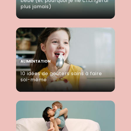
bébé (et pourquoi je ne changerai
plus jamais)
ALIMENTATION
10 idées de goûters sains à faire
soi-même