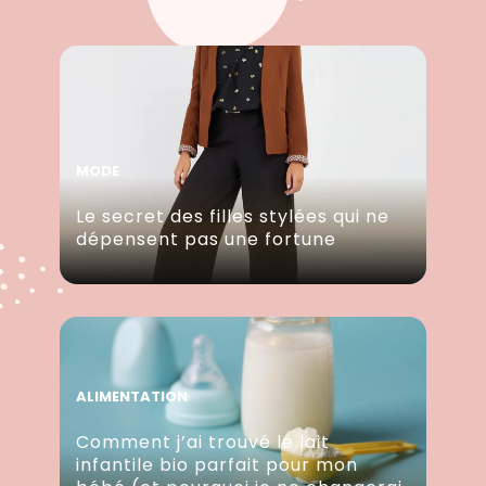
MODE
Le secret des filles stylées qui ne
dépensent pas une fortune
ALIMENTATION
Comment j’ai trouvé le lait
infantile bio parfait pour mon