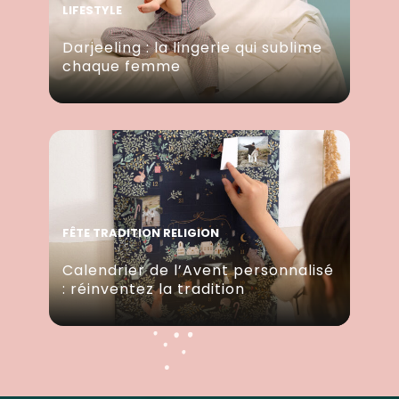
LIFESTYLE
Darjeeling : la lingerie qui sublime
chaque femme
FÊTE TRADITION RELIGION
Calendrier de l’Avent personnalisé
: réinventez la tradition