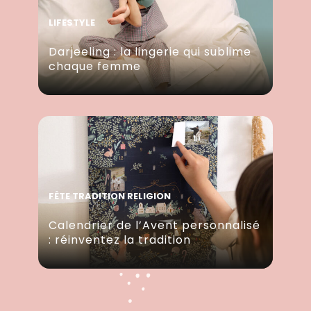
LIFESTYLE
Darjeeling : la lingerie qui sublime
chaque femme
FÊTE TRADITION RELIGION
Calendrier de l’Avent personnalisé
: réinventez la tradition