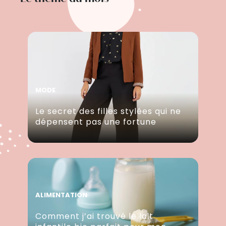
MODE
Le secret des filles stylées qui ne
dépensent pas une fortune
ALIMENTATION
Comment j’ai trouvé le lait