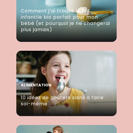
Comment j’ai trouvé le lait
infantile bio parfait pour mon
bébé (et pourquoi je ne changerai
plus jamais)
ALIMENTATION
10 idées de goûters sains à faire
soi-même