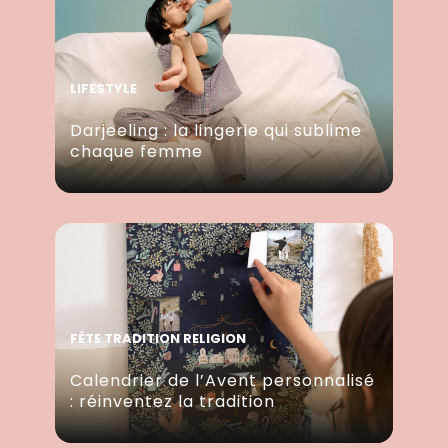
LIFESTYLE
Darjeeling : la lingerie qui sublime
chaque femme
FÊTE TRADITION RELIGION
Calendrier de l’Avent personnalisé
: réinventez la tradition