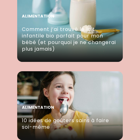
ALIMENTATION
Comment j’ai trouvé le lait
infantile bio parfait pour mon
bébé (et pourquoi je ne changerai
plus jamais)
ALIMENTATION
10 idées de goûters sains à faire
soi-même