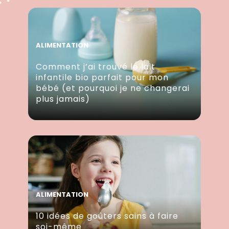
ALIMENTATION
Comment j’ai trouvé le lait
infantile bio parfait pour mon
bébé (et pourquoi je ne changerai
plus jamais)
ALIMENTATION
10 idées de goûters sains à faire
soi-même