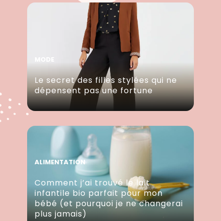
MODE
Le secret des filles stylées qui ne
dépensent pas une fortune
ALIMENTATION
Comment j’ai trouvé le lait
infantile bio parfait pour mon
bébé (et pourquoi je ne changerai
plus jamais)