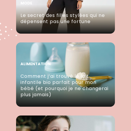
MODE
Le secret des filles stylées qui ne
dépensent pas une fortune
ALIMENTATION
Comment j’ai trouvé le lait
infantile bio parfait pour mon
bébé (et pourquoi je ne changerai
plus jamais)