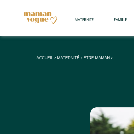
+
MATERNITÉ
FAMILLE
ADULTES
+
• SOMMEIL
+
• MÉDECINE DOUCE
>
>
>
ACCUEIL
MATERNITÉ
ETRE MAMAN
+
• PSYCHOLOGIE
+