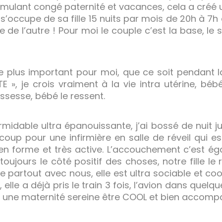
cumulant congé paternité et vacances, cela a créé u
a s’occupe de sa fille 15 nuits par mois de 20h à 7h
 de l’autre ! Pour moi le couple c’est la base, le
le plus important pour moi, que ce soit pendant 
TE », je crois vraiment à la vie intra utérine, béb
ssesse, bébé le ressent.
rmidable ultra épanouissante, j’ai bossé de nuit
oup pour une infirmière en salle de réveil qui est
en forme et très active. L’accouchement c’est ég
oujours le côté positif des choses, notre fille le r
e partout avec nous, elle est ultra sociable et coo
lle a déjà pris le train 3 fois, l’avion dans quelqu
e une maternité sereine être COOL et bien accomp