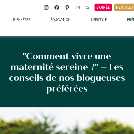
SOIRÉE
NEWSLET
BIEN-ÊTRE
ÉDUCATION
LIFESTYLE
PR
ENFANTS
• ALIMENTATION
• SOMMEIL
"Comment vivre une
• MÉDECINE DOUCE
maternité sereine ?" – Les
• PSYCHOLOGIE
conseils de nos blogueuses
• SOINS
préférées