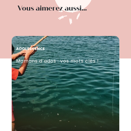
Vous aimerez aussi...
ADOLESCENCE
ET
Mamans d’ados : vos mots clés !
De
m