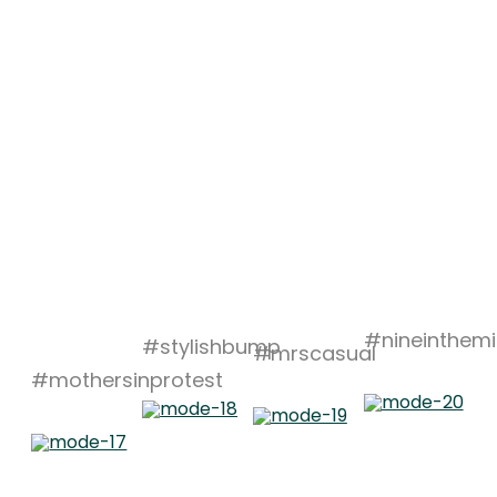
#nineinthemi
#stylishbump
#mrscasual
#mothersinprotest