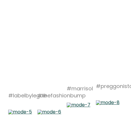
#preggonist
#marrisol
#labelbylegoe
#thefashionbump