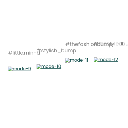
#thestyledb
#thefashionbump
#stylish_bump
#little.minna