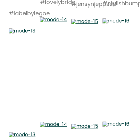
#lovelybride
#stylishbum
#jensynjeppsen
#labelbylegoe