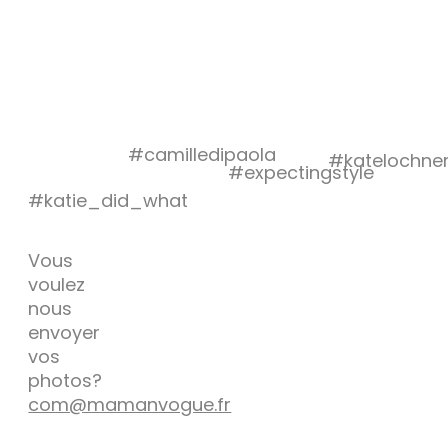
#camilledipaola
#katelochne
#expectingstyle
#katie_did_what
Vous
voulez
nous
envoyer
vos
photos?
com@mamanvogue.fr