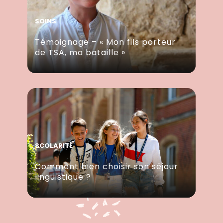
SOINS
Témoignage – « Mon fils porteur
de TSA, ma bataille »
SCOLARITÉ
Comment bien choisir son séjour
linguistique ?