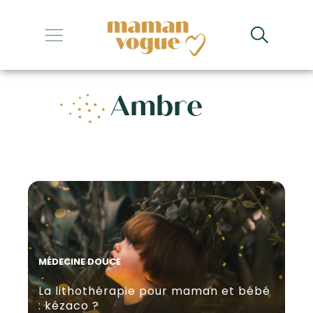
+
+
Ambre
+
+
+
MÉDECINE DOUCE
La lithothérapie pour maman et bébé
: kézaco ?