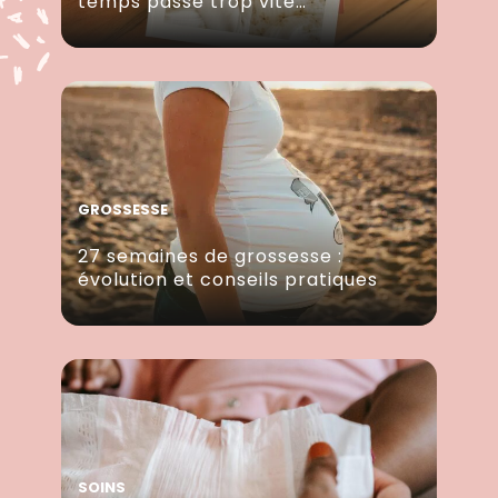
temps passe trop vite…
GROSSESSE
27 semaines de grossesse :
évolution et conseils pratiques
SOINS