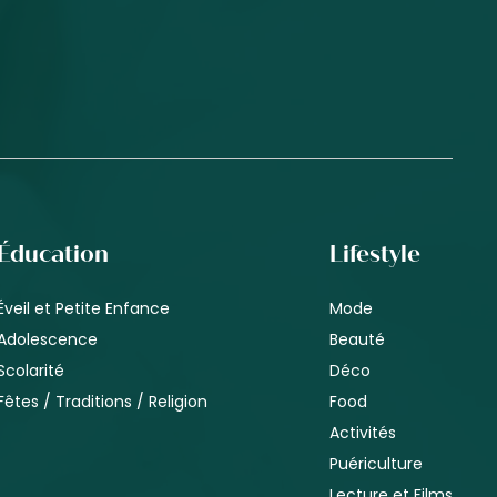
Éducation
Lifestyle
Éveil et Petite Enfance
Mode
Adolescence
Beauté
Scolarité
Déco
Fêtes / Traditions / Religion
Food
Activités
Puériculture
Lecture et Films