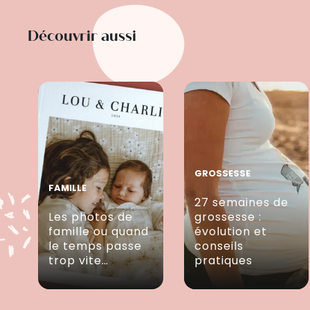
Découvrir aussi
GROSSESSE
FAMILLE
27 semaines de
Les photos de
grossesse :
famille ou quand
évolution et
le temps passe
conseils
trop vite…
pratiques