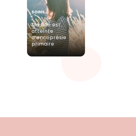
SOINS
Ma fille est
atteinte
d’encoprésie
primaire