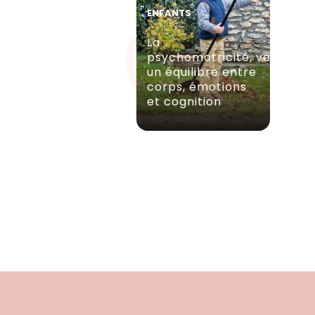
ENFANTS
La
psychomotricité, vers
un équilibre entre
corps, émotions
et cognition