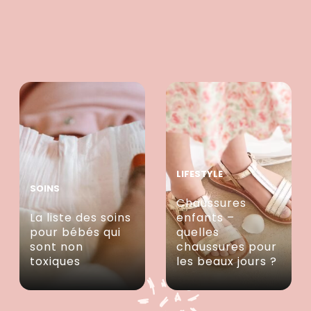
LIFESTYLE
SOINS
Chaussures
La liste des soins
enfants –
pour bébés qui
quelles
sont non
chaussures pour
toxiques
les beaux jours ?