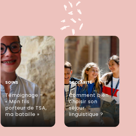
SOINS
SCOLARITÉ
Témoignage –
Comment bien
« Mon fils
choisir son
porteur de TSA,
séjour
ma bataille »
linguistique ?