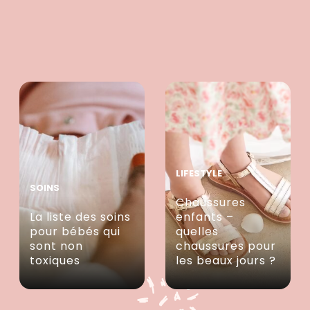
LIFESTYLE
SOINS
Chaussures
La liste des soins
enfants –
pour bébés qui
quelles
sont non
chaussures pour
toxiques
les beaux jours ?