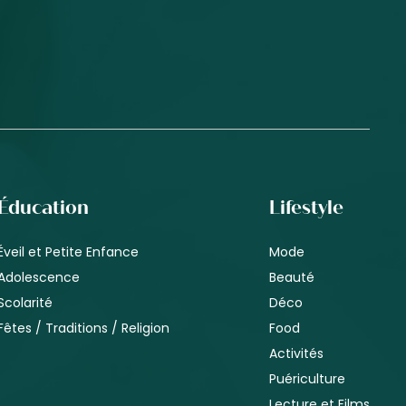
Éducation
Lifestyle
Éveil et Petite Enfance
Mode
Adolescence
Beauté
Scolarité
Déco
Fêtes / Traditions / Religion
Food
Activités
Puériculture
Lecture et Films