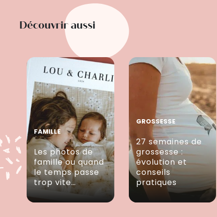
Découvrir aussi
GROSSESSE
FAMILLE
27 semaines de
Les photos de
grossesse :
famille ou quand
évolution et
le temps passe
conseils
trop vite…
pratiques