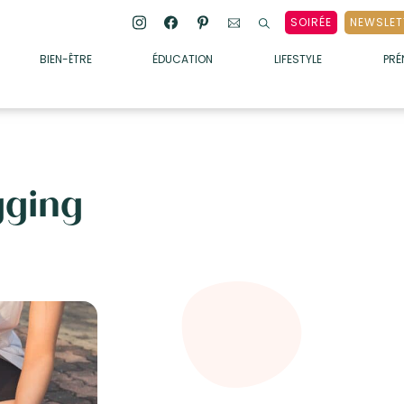
SOIRÉE
NEWSLET
BIEN-ÊTRE
ÉDUCATION
LIFESTYLE
PR
ENFANTS
• ALIMENTATION
• SOMMEIL
gging
• MÉDECINE DOUCE
• PSYCHOLOGIE
• SOINS