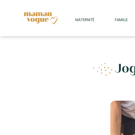
+
MATERNITÉ
FAMILLE
ADULTES
+
• SOMMEIL
+
• MÉDECINE DOUCE
+
Jo
• PSYCHOLOGIE
+