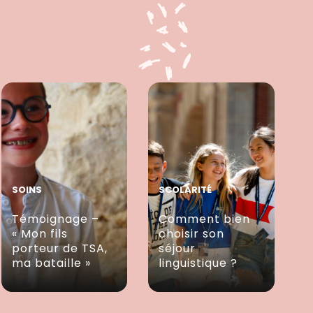
SOINS
SCOLARITÉ
Témoignage –
Comment bien
« Mon fils
choisir son
porteur de TSA,
séjour
ma bataille »
linguistique ?