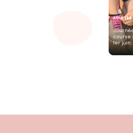
ADULTES
Journée
course 
1er juin