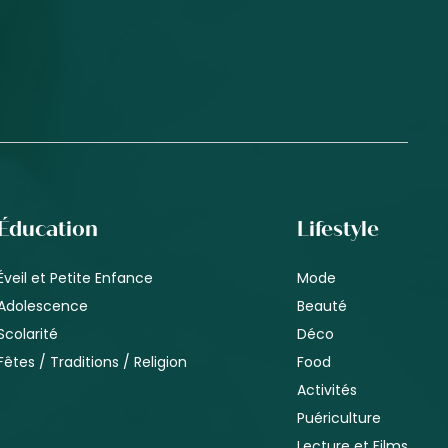
Éducation
Lifestyle
Éveil et Petite Enfance
Mode
Adolescence
Beauté
Scolarité
Déco
Fêtes / Traditions / Religion
Food
Activités
Puériculture
Lecture et Films