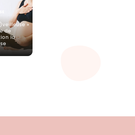
SE
)veilleuse »
de de
ion la
sse