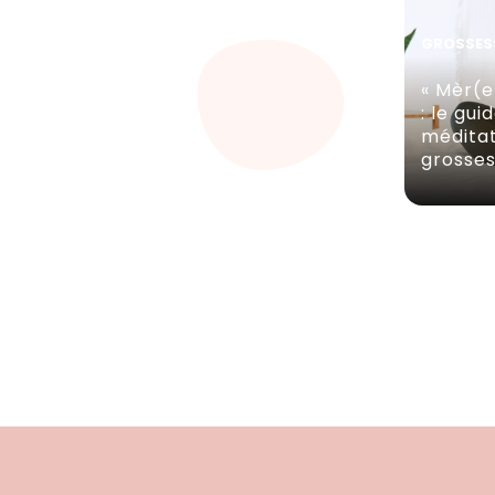
GROSSES
« Mèr(e
: le gui
méditat
grosse