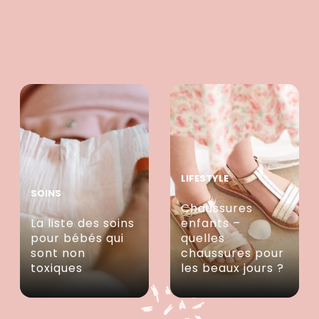
LIFESTYLE
SOINS
Chaussures
La liste des soins
enfants –
pour bébés qui
quelles
sont non
chaussures pour
toxiques
les beaux jours ?