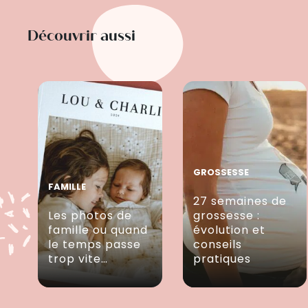
Découvrir aussi
GROSSESSE
FAMILLE
27 semaines de
Les photos de
grossesse :
famille ou quand
évolution et
le temps passe
conseils
trop vite…
pratiques