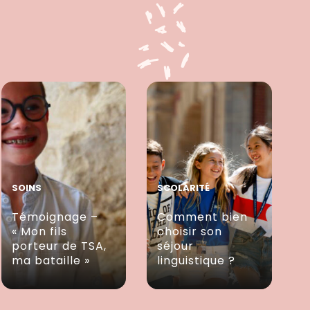
SOINS
SCOLARITÉ
Témoignage –
Comment bien
« Mon fils
choisir son
porteur de TSA,
séjour
ma bataille »
linguistique ?