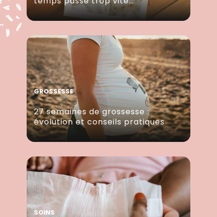
temps passe trop vite…
GROSSESSE
27 semaines de grossesse :
évolution et conseils pratiques
SOINS