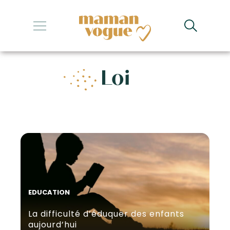
+
+
Loi
+
+
+
EDUCATION
La difficulté d’éduquer des enfants
aujourd’hui