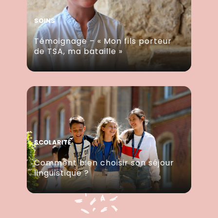
SOINS
Témoignage – « Mon fils porteur
de TSA, ma bataille »
SCOLARITÉ
Comment bien choisir son séjour
linguistique ?