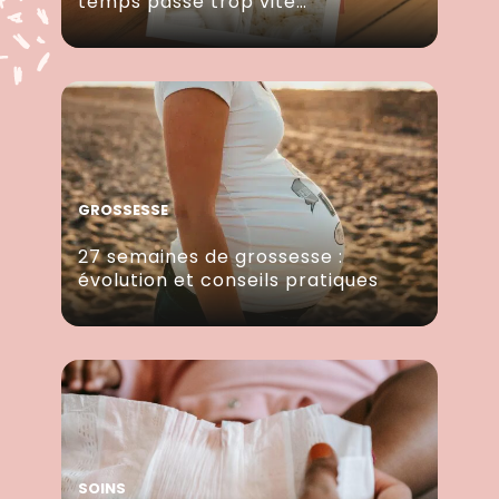
temps passe trop vite…
GROSSESSE
27 semaines de grossesse :
évolution et conseils pratiques
SOINS