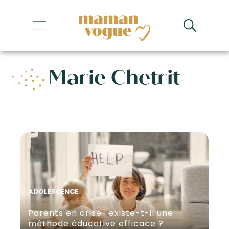
+
+
Marie Chetrit
+
+
+
ADOLESCENCE
Parents en crise : existe-t-il une
méthode éducative efficace ?