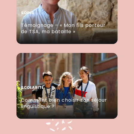
SOINS
Témoignage – « Mon fils porteur
de TSA, ma bataille »
SCOLARITÉ
Comment bien choisir son séjour
linguistique ?