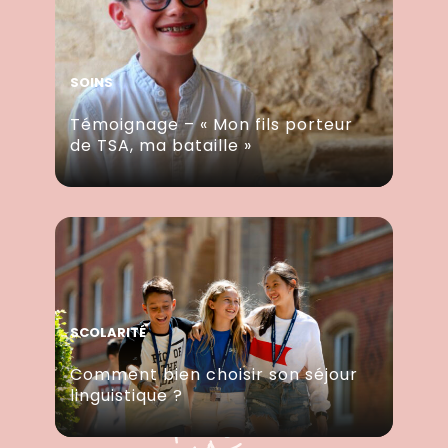
SOINS
Témoignage – « Mon fils porteur
de TSA, ma bataille »
SCOLARITÉ
Comment bien choisir son séjour
linguistique ?