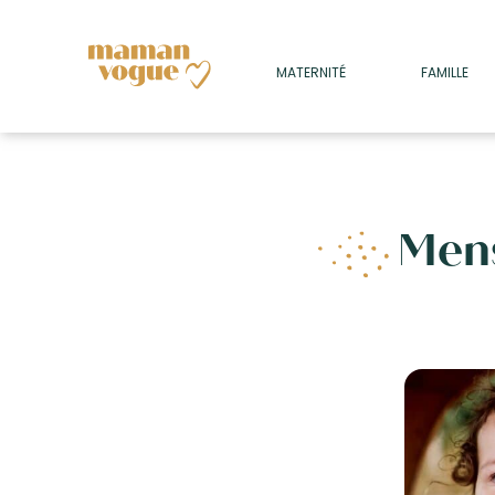
+
MATERNITÉ
FAMILLE
ADULTES
+
• SOMMEIL
+
• MÉDECINE DOUCE
+
Men
• PSYCHOLOGIE
+