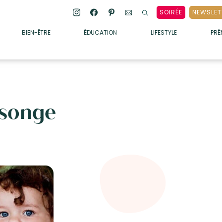
SOIRÉE
NEWSLET
BIEN-ÊTRE
ÉDUCATION
LIFESTYLE
PR
ENFANTS
• ALIMENTATION
• SOMMEIL
songe
• MÉDECINE DOUCE
• PSYCHOLOGIE
• SOINS