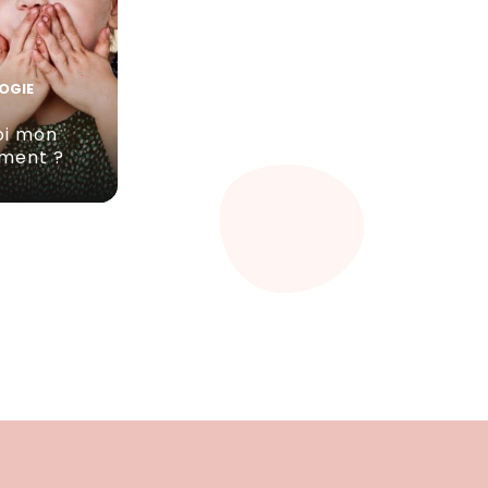
OGIE
oi mon
 ment ?