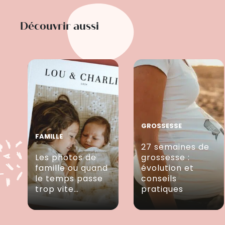
Découvrir aussi
GROSSESSE
FAMILLE
27 semaines de
Les photos de
grossesse :
famille ou quand
évolution et
le temps passe
conseils
trop vite…
pratiques