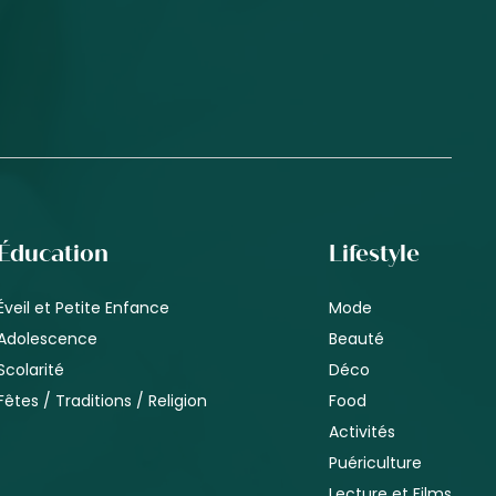
Éducation
Lifestyle
Éveil et Petite Enfance
Mode
Adolescence
Beauté
Scolarité
Déco
Fêtes / Traditions / Religion
Food
Activités
Puériculture
Lecture et Films