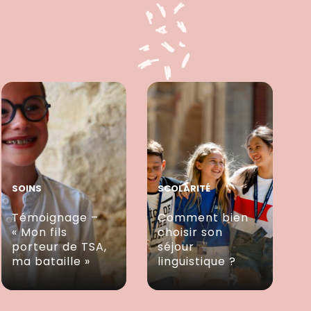
SOINS
SCOLARITÉ
Témoignage –
Comment bien
« Mon fils
choisir son
porteur de TSA,
séjour
ma bataille »
linguistique ?