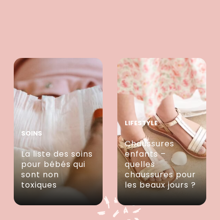
LIFESTYLE
SOINS
Chaussures
La liste des soins
enfants –
pour bébés qui
quelles
sont non
chaussures pour
toxiques
les beaux jours ?